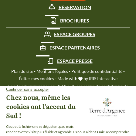
RÉSERVATION
BROCHURES
ESPACE GROUPES
ESPACE PARTENAIRES
ESPACE PRESSE
Plan du site
-
Mentions légales
-
Politique de confidentialité
-
Éditer mes cookies
-
Made with
by
IRIS Interactive
Ce site est protégé par reCAPTCHA. Les
règles de confidentialité
et les
conditions d'utilisation
de Google s'appliquent.