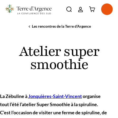
Connexion à l'e
Ouvri
Ouvrir la barre de re
La destination
Les rencontres de la Terre d’Argence
Accueil
A
Atelier
Incontournables
voir,
super
Voir plus
À voir, à faire
à
smoothie
Voir plus
Atelier super
faire
Séjourner
Voir plus
Agenda
smoothie
Voir plus
La Zébuline à
Jonquières-Saint-Vincent
organise
tout l’été l’atelier Super Smoothie à la spiruline.
C’est l’occasion de visiter une ferme de spiruline, de