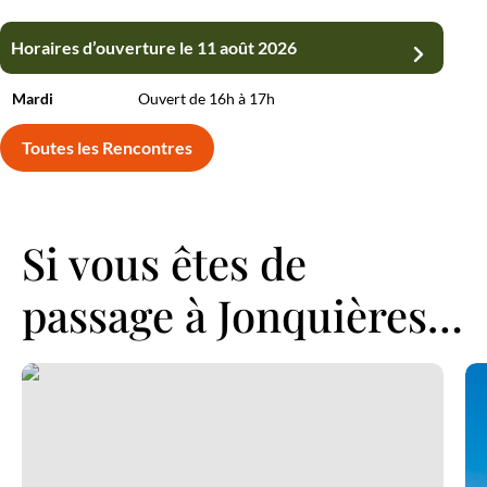
Horaires d’ouverture le 11 août 2026
Horaires d’ouverture le 18 août 2026
Horaires d’ouverture le 25 août 2026
Mardi
Mardi
Mardi
Ouvert de 16h à 17h
Ouvert de 16h à 17h
Ouvert de 16h à 17h
Toutes les Rencontres
Si vous êtes de
passage à Jonquières…
Restaurant Le 423