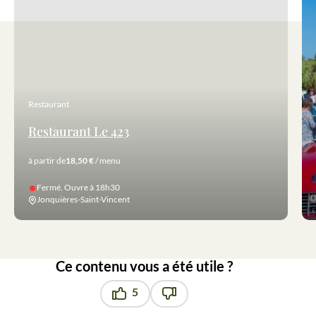
Restaurant
Restaurant Le 423
à partir de
18,50 €
/ menu
Fermé. Ouvre à 18h30
Jonquières-Saint-Vincent
Ce contenu vous a été utile ?
5
Ce contenu vous a été utile
Ce contenu ne vous a pas été u