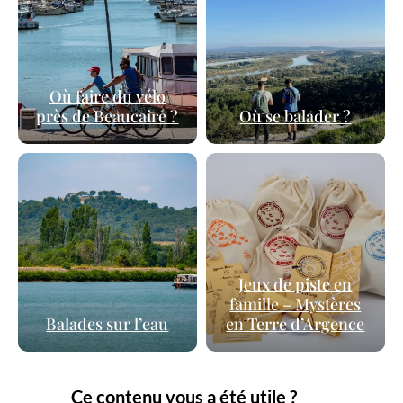
Où faire du vélo
près de Beaucaire ?
Où se balader ?
Jeux de piste en
famille – Mystères
Balades sur l’eau
en Terre d’Argence
Ce contenu vous a été utile ?