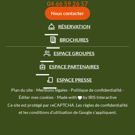
Appeler le
04 66 59 26 57
Nous contacter
RÉSERVATION
BROCHURES
ESPACE GROUPES
ESPACE PARTENAIRES
ESPACE PRESSE
Plan du site
-
Mentions légales
-
Politique de confidentialité
-
Éditer mes cookies
-
Made with
by
IRIS Interactive
Ce site est protégé par reCAPTCHA. Les
règles de confidentialité
et les
conditions d'utilisation
de Google s'appliquent.