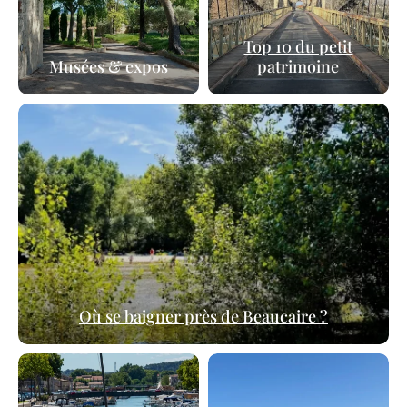
Top 10 du petit
Musées & expos
patrimoine
Où se baigner près de Beaucaire ?