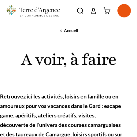
Connexion à l'e
Ouvri
Ouvrir la barre de re
La destination
Accueil
A
Incontournables
voir,
Voir plus
À voir, à faire
à
Voir plus
A voir, à faire
faire
Séjourner
Voir plus
Agenda
Voir plus
Retrouvez ici les activités, loisirs en famille ou en
amoureux pour vos vacances dans le Gard : escape
game, apéritifs, ateliers créatifs, visites,
découverte de l’univers des courses camarguaises
et des taureaux de Camargue, loisirs sportifs ou sur