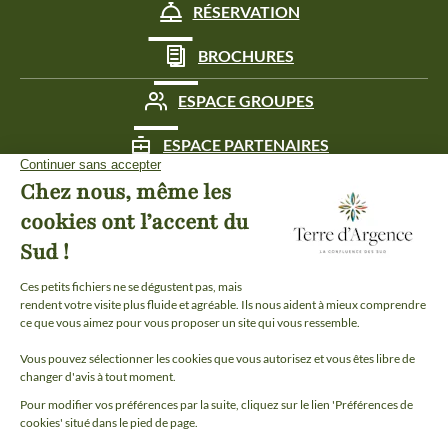
RÉSERVATION
BROCHURES
ESPACE GROUPES
ESPACE PARTENAIRES
ESPACE PRESSE
Plan du site
-
Mentions légales
-
Politique de confidentialité
-
Éditer mes cookies
-
Made with
by
IRIS Interactive
Ce site est protégé par reCAPTCHA. Les
règles de confidentialité
et les
conditions d'utilisation
de Google s'appliquent.
Je peux t'aider ?
NESTOR