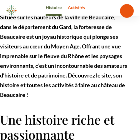
Histoire
Activités
Connexion à l'e
Ouvri
Ouvrir la barre de re
Située sur les hauteurs de la ville de Beaucaire,
La destination
dans le département du Gard, la forteresse de
Incontournables
Beaucaire est un joyau historique qui plonge ses
Voir plus
À voir, à faire
visiteurs au cœur du Moyen Âge. Offrant une vue
Voir plus
Séjourner
imprenable sur le fleuve du Rhône et les paysages
Voir plus
environnants, c’est un incontournable des amateurs
Agenda
Voir plus
d’histoire et de patrimoine. Découvrez le site, son
histoire et toutes les activités à faire au château de
Beaucaire !
Une histoire riche et
passionnante