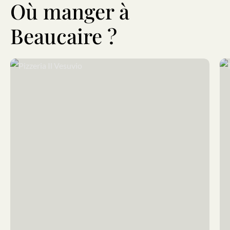
Où manger à
Beaucaire ?
Pizzeria Il Vesuvio
Res