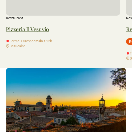
Restaurant
Res
Pizzeria Il Vesuvio
Re
Fermé. Ouvre demain à 12h
R
Beaucaire
F
B