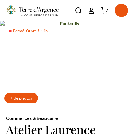
Connexion à l'e
Ouvri
Ouvrir la barre de re
Fauteuils
La destination
Fermé. Ouvre à 14h
Incontournables
Voir plus
À voir, à faire
Voir plus
Séjourner
Voir plus
Agenda
Voir plus
+ de photos
Commerces
à Beaucaire
Atelier Laurence