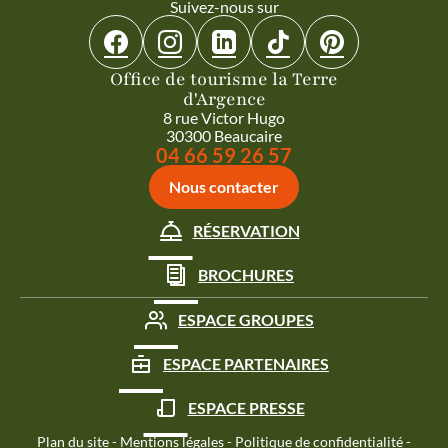
Suivez-nous sur
Suivez-nous sur Facebook
Suivez-nous sur Instagram
Suivez-nous sur Linkedin
Suivez-nous sur Tiktok
Suivez-nous sur 
Office de tourisme la Terre
d'Argence
8 rue Victor Hugo
30300 Beaucaire
Appeler le
04 66 59 26 57
Nous contacter
RÉSERVATION
BROCHURES
ESPACE GROUPES
ESPACE PARTENAIRES
ESPACE PRESSE
Plan du site
-
Mentions légales
-
Politique de confidentialité
-