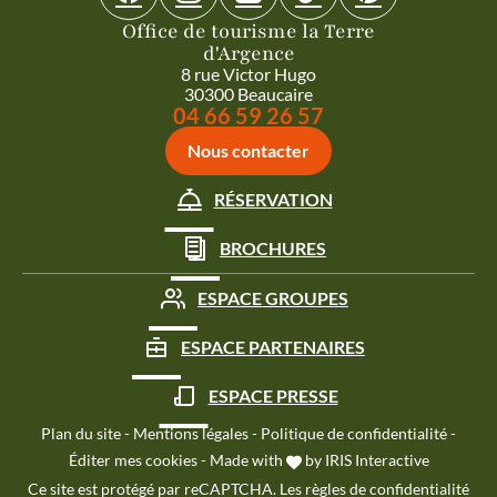
Office de tourisme la Terre
d'Argence
8 rue Victor Hugo
30300 Beaucaire
Appeler le
04 66 59 26 57
Nous contacter
RÉSERVATION
BROCHURES
ESPACE GROUPES
ESPACE PARTENAIRES
ESPACE PRESSE
Plan du site
-
Mentions légales
-
Politique de confidentialité
-
Éditer mes cookies
-
Made with
by
IRIS Interactive
Ce site est protégé par reCAPTCHA. Les
règles de confidentialité