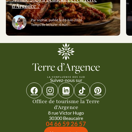
d’Argence ?
Par sophie, publié le 26 Juin 2026
Temps de lecture : 4 min.
Suivez-nous sur
Suivez-nous sur Facebook
Suivez-nous sur Instagram
Suivez-nous sur Linkedin
Suivez-nous sur Tiktok
Suivez-nous sur 
Office de tourisme la Terre
d'Argence
8 rue Victor Hugo
30300 Beaucaire
Appeler le
04 66 59 26 57