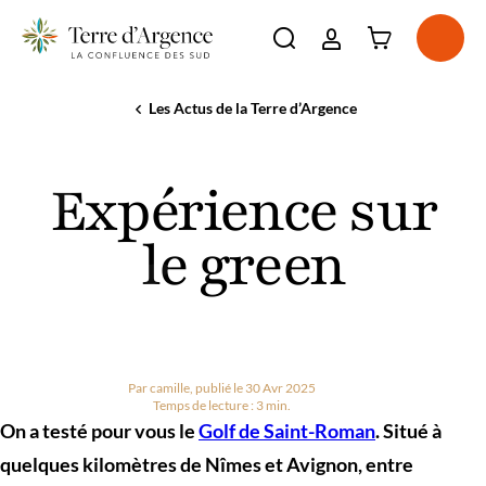
Connexion à l'e
Ouvri
Ouvrir la barre de re
La destination
Les Actus de la Terre d’Argence
Accueil
Expérience
Incontournables
sur
Voir plus
À voir, à faire
le
Voir plus
Expérience sur
green
Séjourner
Voir plus
Agenda
le green
Voir plus
Par camille, publié le 30 Avr 2025
Temps de lecture : 3 min.
On a testé pour vous le
Golf de Saint-Roman
. Situé à
quelques kilomètres de Nîmes et Avignon, entre