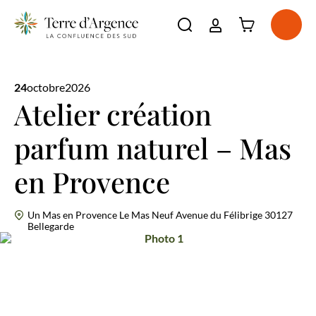
Connexion à l'e
Ouvri
Ouvrir la barre de re
La destination
Incontournables
24
octobre
2026
Voir plus
Atelier création
À voir, à faire
Voir plus
Séjourner
parfum naturel – Mas
Voir plus
Agenda
Voir plus
en Provence
Un Mas en Provence Le Mas Neuf Avenue du Félibrige 30127
Bellegarde
Photo 1