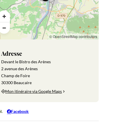
Gastronomie
Gastronomie
Balades à
La forteresse
Infos
Monumen
e
provençale
vélo
médiévale
pratiques
et sites de
de Beaucaire
visite
© OpenStreetMap contributors
Adresse
Devant le Bistro des Arènes
2 avenue des Arènes
Champ de Foire
30300 Beaucaire
Mon itinéraire via Google Maps
l.
Facebook