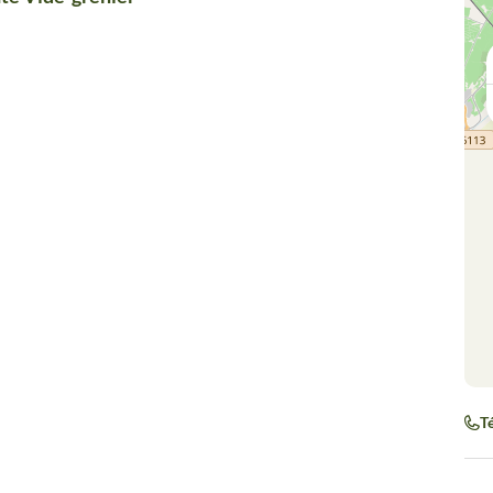
Camargue
Terre
: nature &
d'Argenc
traditions
Té