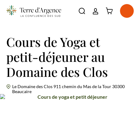
Connexion à l'e
Ouvri
Ouvrir la barre de re
La destination
Incontournables
Cours de Yoga et
Voir plus
À voir, à faire
petit-déjeuner au
Voir plus
Séjourner
Voir plus
Agenda
Domaine des Clos
Voir plus
Le Domaine des Clos 911 chemin du Mas de la Tour 30300
Beaucaire
Cours de yoga et petit déjeuner