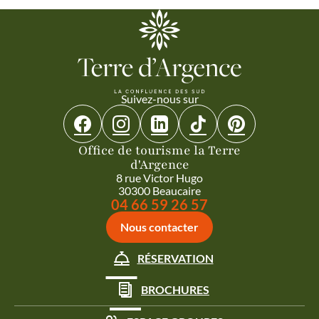
Suivez-nous sur
Suivez-nous sur Facebook
Suivez-nous sur Instagram
Suivez-nous sur Linkedin
Suivez-nous sur Tiktok
Suivez-nous sur 
Office de tourisme la Terre
d'Argence
8 rue Victor Hugo
30300 Beaucaire
Appeler le
04 66 59 26 57
Nous contacter
RÉSERVATION
BROCHURES