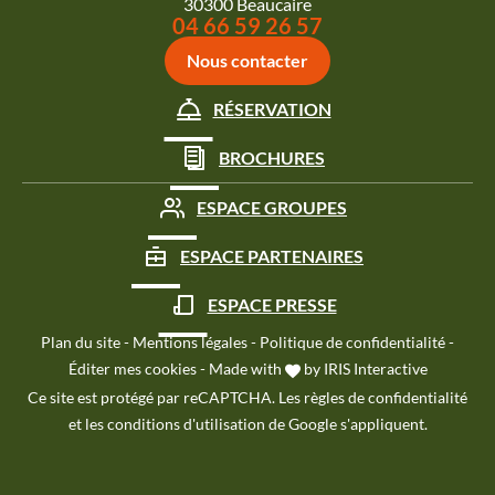
30300 Beaucaire
Appeler le
04 66 59 26 57
Nous contacter
RÉSERVATION
BROCHURES
ESPACE GROUPES
ESPACE PARTENAIRES
ESPACE PRESSE
Plan du site
-
Mentions légales
-
Politique de confidentialité
-
Éditer mes cookies
-
Made with
by
IRIS Interactive
Ce site est protégé par reCAPTCHA. Les
règles de confidentialité
et les
conditions d'utilisation
de Google s'appliquent.