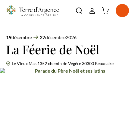
Connexion à l'e
Ouvri
Ouvrir la barre de re
La destination
Incontournables
19
décembre
27
décembre
2026
Voir plus
À voir, à faire
La Féerie de Noël
Voir plus
Séjourner
Voir plus
Agenda
Le Vieux Mas 1352 chemin de Végère 30300 Beaucaire
Voir plus
Parade du Père Noël et ses lutins