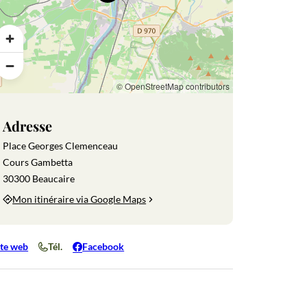
Gastronomie
Gastronomie
Balades à
La forteresse
Infos
Monumen
e
provençale
vélo
médiévale
pratiques
et sites de
de Beaucaire
visite
© OpenStreetMap contributors
 500 moutons
Adresse
Place Georges Clemenceau
Cours Gambetta
30300 Beaucaire
Mon itinéraire via Google Maps
ite web
Tél.
Facebook