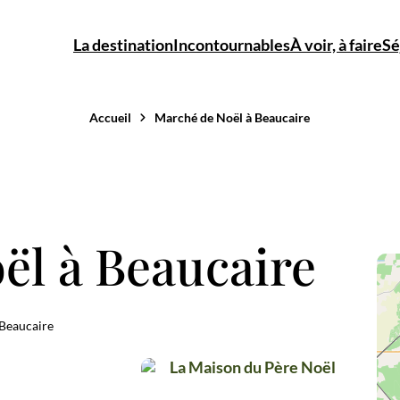
La destination
Incontournables
À voir, à faire
Sé
Accueil
Marché de Noël à Beaucaire
Provence
L’Abbaye
Gard :
Acti
ël à Beaucaire
: culture &
troglodytique
Rhône &
natu
paysages
de Saint-
garrigue
Roman
Beaucaire
Noël
La Maison du Père Noël