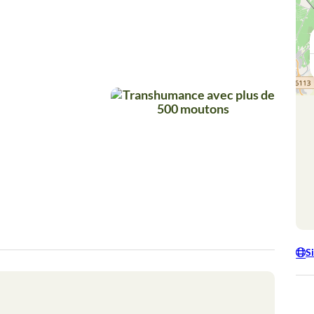
Camargue
Terre
: nature &
d'Argenc
traditions
Transhumance avec plus de
S