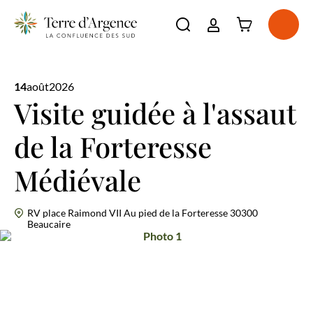
Connexion à l'e
Ouvri
Ouvrir la barre de re
La destination
Incontournables
14
août
2026
Voir plus
Visite guidée à l'assaut
À voir, à faire
Voir plus
Séjourner
de la Forteresse
Voir plus
Agenda
Voir plus
Médiévale
RV place Raimond VII Au pied de la Forteresse 30300
Beaucaire
Photo 1
Photo 4
Photo 5
Visite guidée