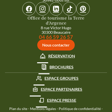
Suivez-nous sur Facebook
Suivez-nous sur Instagram
Suivez-nous sur Linkedin
Suivez-nous sur Tiktok
Suivez-nous sur 
Office de tourisme la Terre
d'Argence
8 rue Victor Hugo
30300 Beaucaire
Appeler le
04 66 59 26 57
Nous contacter
RÉSERVATION
BROCHURES
ESPACE GROUPES
ESPACE PARTENAIRES
ESPACE PRESSE
Plan du site
-
Mentions légales
-
Politique de confidentialité
-