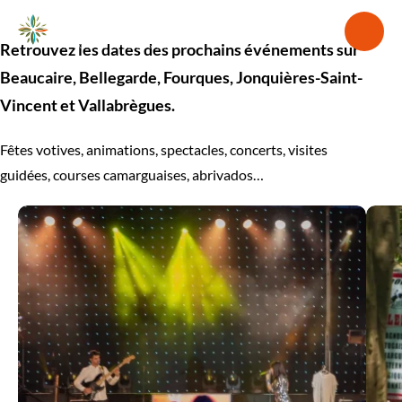
Connexion à l'e
Ouvri
Ouvrir la barre de re
Retrouvez les dates des prochains événements sur
La destination
Beaucaire, Bellegarde, Fourques, Jonquières-Saint-
Incontournables
Vincent et Vallabrègues.
Voir plus
À voir, à faire
Fêtes votives, animations, spectacles, concerts, visites
Voir plus
Séjourner
guidées, courses camarguaises, abrivados…
Voir plus
Agenda
Voir plus