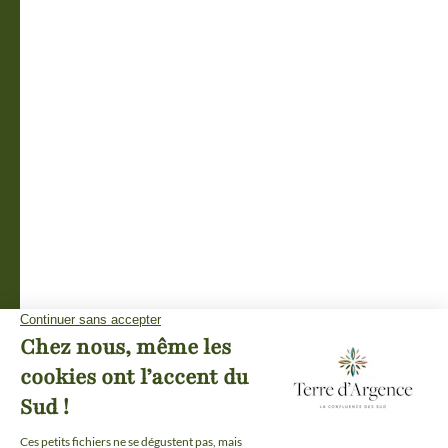
ESPACE GROUPES
ESPACE PARTENAIRES
ESPACE PRESSE
Plan du site
-
Mentions légales
-
Politique de confidentialité
-
Éditer mes cookies
-
Made with
by
IRIS Interactive
Ce site est protégé par reCAPTCHA. Les
règles de confidentialité
et les
conditions d'utilisation
de Google s'appliquent.