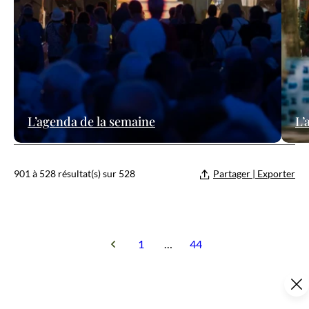
L’agenda de la semaine
L’
901 à 528 résultat(s) sur 528
Partager | Exporter
1
…
44
Ce contenu vous a été utile ?