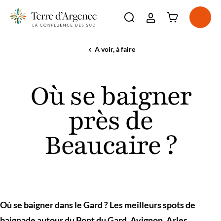
Connexion à l'e
Ouvri
Ouvrir la barre de re
La destination
A voir, à faire
Accueil
Où
Incontournables
se
Voir plus
À voir, à faire
baigner
Voir plus
Où se baigner
près
Séjourner
de
Voir plus
Beaucaire
Agenda
près de
?
Voir plus
Beaucaire ?
Où se baigner dans le Gard ? Les meilleurs spots de
baignade autour du Pont du Gard, Avignon, Arles,