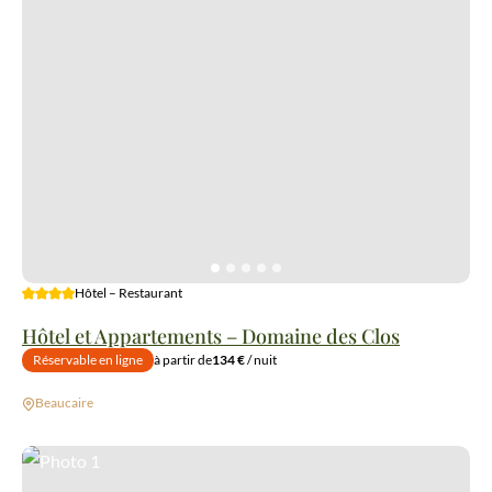
4 étoiles
Hôtel – Restaurant
Hôtel et Appartements – Domaine des Clos
Réservable en ligne
à partir de
134 €
/ nuit
Beaucaire
Photo 1