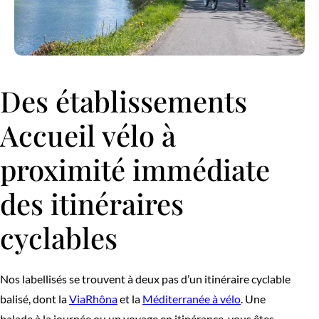
Des établissements
Accueil vélo à
proximité immédiate
des itinéraires
cyclables
Nos labellisés se trouvent à deux pas d’un itinéraire cyclable
balisé, dont la
ViaRhôna
et la
Méditerranée à vélo
. Une
balade à la journée ou un voyage en itinérance, vous êtes