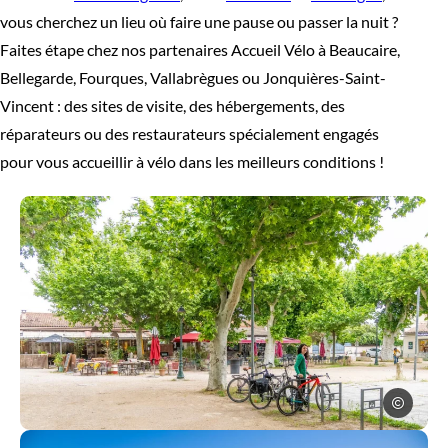
vous cherchez un lieu où faire une pause ou passer la nuit ?
Faites étape chez nos partenaires Accueil Vélo à Beaucaire,
Bellegarde, Fourques, Vallabrègues ou Jonquières-Saint-
Vincent : des sites de visite, des hébergements, des
réparateurs ou des restaurateurs spécialement engagés
pour vous accueillir à vélo dans les meilleurs conditions !
Office de To
Vélo à Vallabrègues, © Office de Tourisme Terre d’Argence