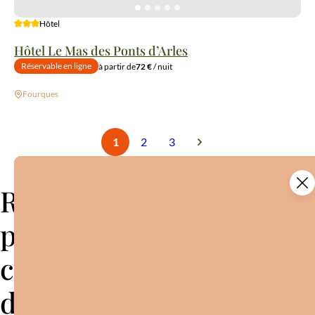
3 étoiles
Hôtel
Hôtel Le Mas des Ponts d’Arles
Réservable en ligne
à partir de
72 €
/ nuit
Fourques
1
2
3
Retrouvez tous les
parcours et boucles
cyclo de la Terre
d’Argence !