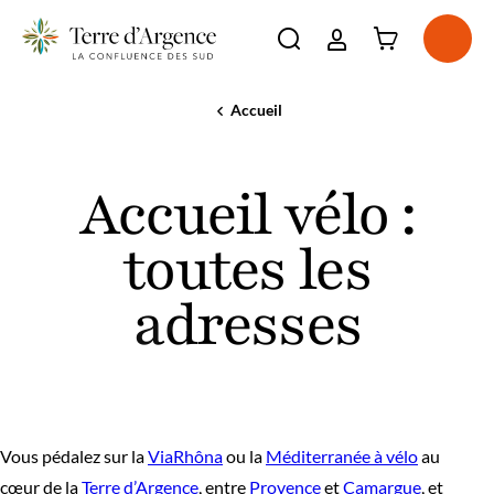
Connexion à l'e
Ouvri
Ouvrir la barre de re
La destination
Accueil
Accueil
Incontournables
vélo
Voir plus
À voir, à faire
:
Voir plus
Accueil vélo :
toutes
Séjourner
les
Voir plus
adresses
Agenda
toutes les
Voir plus
adresses
Vous pédalez sur la
ViaRhôna
ou la
Méditerranée à vélo
au
cœur de la
Terre d’Argence
, entre
Provence
et
Camargue
, et