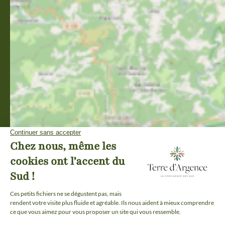
ESPACE PARTENAIRES
ESPACE PRESSE
Plan du site
-
Mentions légales
-
Politique de confidentialité
-
Éditer mes cookies
-
Made with
by
IRIS Interactive
Ce site est protégé par reCAPTCHA. Les
règles de confidentialité
et les
conditions d'utilisation
de Google s'appliquent.