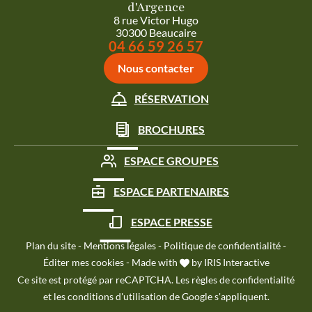
d'Argence
8 rue Victor Hugo
30300 Beaucaire
Appeler le
04 66 59 26 57
Nous contacter
RÉSERVATION
BROCHURES
ESPACE GROUPES
ESPACE PARTENAIRES
ESPACE PRESSE
Plan du site
-
Mentions légales
-
Politique de confidentialité
-
Éditer mes cookies
-
Made with
by
IRIS Interactive
Ce site est protégé par reCAPTCHA. Les
règles de confidentialité
et les
conditions d'utilisation
de Google s'appliquent.