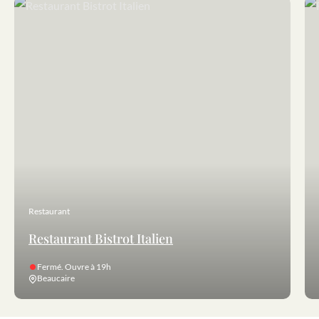
Restaurant Bistrot Italien
Res
Restaurant
Restaurant Bistrot Italien
Fermé. Ouvre à 19h
Beaucaire