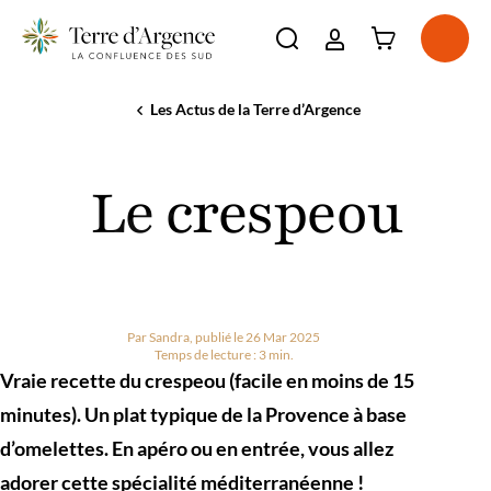
Connexion à l'e
Ouvri
Ouvrir la barre de re
La destination
Les Actus de la Terre d’Argence
Accueil
Le
Incontournables
crespeou
Voir plus
À voir, à faire
Voir plus
Le crespeou
Séjourner
Voir plus
Agenda
Voir plus
Par Sandra, publié le 26 Mar 2025
Temps de lecture : 3 min.
Vraie recette du crespeou (facile en moins de 15
minutes). Un plat typique de la Provence à base
d’omelettes. En apéro ou en entrée, vous allez
adorer cette spécialité méditerranéenne !