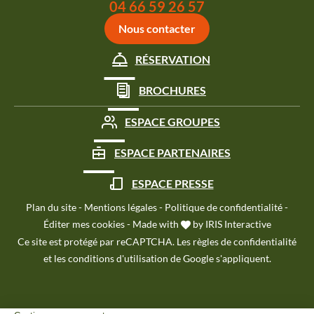
Appeler le
04 66 59 26 57
Nous contacter
RÉSERVATION
BROCHURES
ESPACE GROUPES
ESPACE PARTENAIRES
ESPACE PRESSE
Plan du site
-
Mentions légales
-
Politique de confidentialité
-
Éditer mes cookies
-
Made with
by
IRIS Interactive
Ce site est protégé par reCAPTCHA. Les
règles de confidentialité
et les
conditions d'utilisation
de Google s'appliquent.