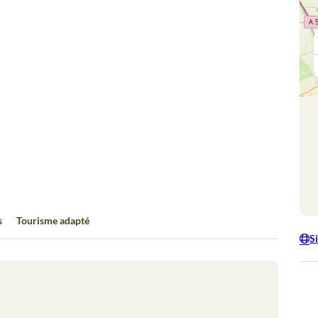
Camargue
Terre
: nature &
d'Argenc
traditions
s
Tourisme adapté
S