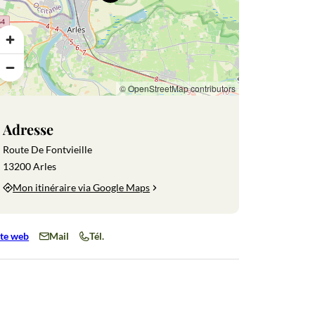
Gastronomie
Gastronomie
Balades à
La forteresse
Infos
Monumen
e
provençale
vélo
médiévale
pratiques
et sites de
de Beaucaire
visite
© OpenStreetMap contributors
Adresse
Route De Fontvieille
13200 Arles
Mon itinéraire via Google Maps
ite web
Mail
Tél.