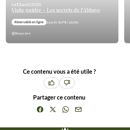
Le
11
août
2026
Visite guidée – Les secrets de l’Abbaye
Réservable en ligne
à partir de
7 €
/ adulte
Beaucaire
Ce contenu vous a été utile ?
Ce contenu vous a été utile
Ce contenu ne vous a pas été ut
Partager ce contenu
Partager sur Facebook (nouvelle fenêtre)
Partager sur X / Twitter (nouvelle fenêt
Partager sur WhatsApp
Partager par mail