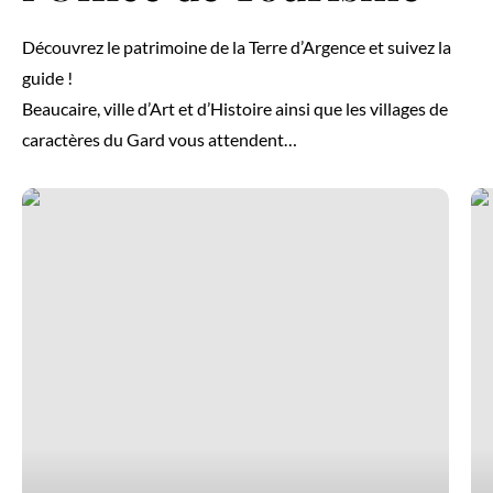
Découvrez le patrimoine de la Terre d’Argence et suivez la
guide !
Beaucaire, ville d’Art et d’Histoire ainsi que les villages de
caractères du Gard vous attendent…
Visite guidée – Les secrets de l’Abbaye
Vis