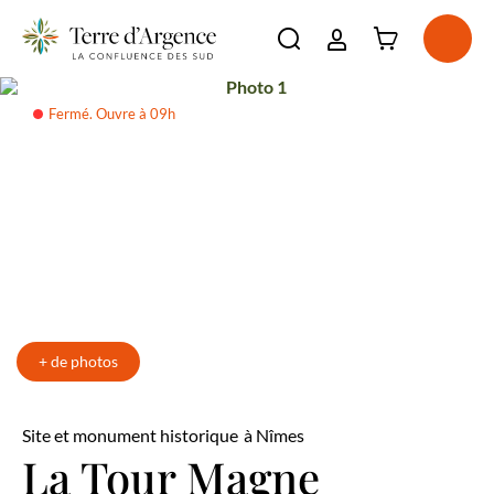
Connexion à l'e
Ouvri
Ouvrir la barre de re
Photo 1
La destination
Fermé. Ouvre à 09h
Incontournables
Voir plus
Photo 4
À voir, à faire
Voir plus
Séjourner
Voir plus
Agenda
Voir plus
+ de photos
Site et monument historique
à Nîmes
La Tour Magne