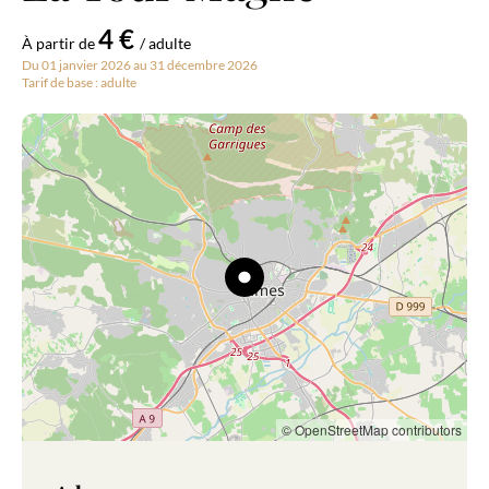
4 €
À partir de
/ adulte
Du 01 janvier 2026 au 31 décembre 2026
Tarif de base : adulte
© OpenStreetMap contributors