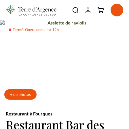
Connexion à l'e
Ouvri
Ouvrir la barre de re
Assiette de raviolis
La destination
Fermé. Ouvre demain à 12h
Incontournables
Voir plus
À voir, à faire
Voir plus
Séjourner
Voir plus
Agenda
Voir plus
+ de photos
Restaurant
à Fourques
Restaurant Bar des