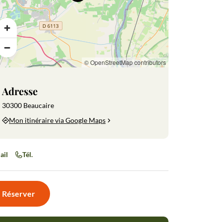
Gastronomie
Gastronomie
Balades à
La forteresse
Infos
Monumen
e
provençale
vélo
médiévale
pratiques
et sites de
de Beaucaire
visite
© OpenStreetMap contributors
Adresse
30300 Beaucaire
Mon itinéraire via Google Maps
ail
Tél.
Réserver