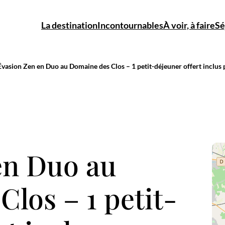
La destination
Incontournables
À voir, à faire
Sé
Évasion Zen en Duo au Domaine des Clos – 1 petit-déjeuner offert inclus
Provence
L’Abbaye
Gard :
Acti
: culture &
troglodytique
Rhône &
natu
en Duo au
paysages
de Saint-
garrigue
Roman
los – 1 petit-