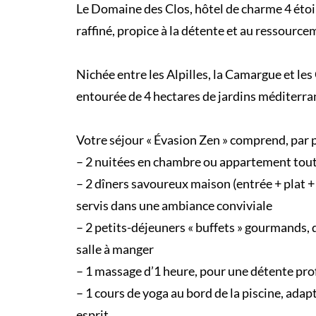
Le Domaine des Clos, hôtel de charme 4 étoil
raffiné, propice à la détente et au ressource
Nichée entre les Alpilles, la Camargue et le
entourée de 4 hectares de jardins méditerra
Votre séjour « Évasion Zen » comprend, par p
– 2 nuitées en chambre ou appartement tout
– 2 dîners savoureux maison (entrée + plat +
servis dans une ambiance conviviale
– 2 petits-déjeuners « buffets » gourmands, do
salle à manger
– 1 massage d’1 heure, pour une détente pro
– 1 cours de yoga au bord de la piscine, adap
esprit