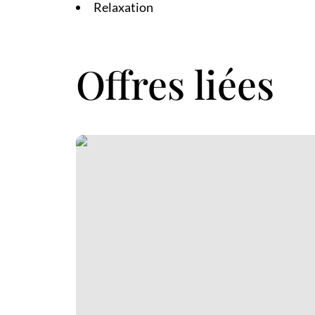
Relaxation
Offres liées
Escapade en famille ! – Session babykart et Visite du V