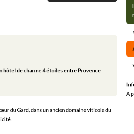
n hôtel de charme 4 étoiles entre Provence
Inf
A p
œur du Gard, dans un ancien domaine viticole du
icité.